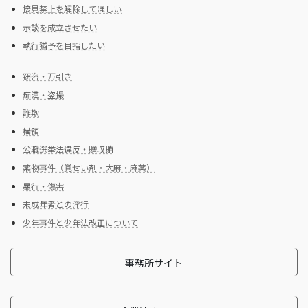
接見禁止を解除してほしい
示談を成立させたい
執行猶予を目指したい
窃盗・万引き
痴漢・盗撮
詐欺
横領
公職選挙法違反・贈収賄
薬物事件（覚せい剤・大麻・麻薬）
暴行・傷害
未成年者との淫行
少年事件と少年法改正について
事務所サイト