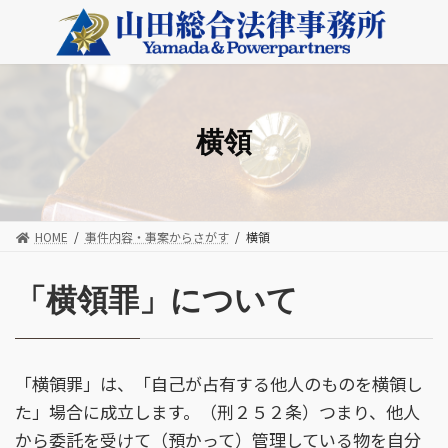
コ
ナ
ン
ビ
テ
ゲ
ン
ー
ツ
シ
へ
ョ
ス
ン
横領
キ
に
ッ
移
プ
動
HOME
事件内容・事案からさがす
横領
「横領罪」について
「横領罪」は、「自己が占有する他人のものを横領し
た」場合に成立します。（刑２５２条）つまり、他人
から委託を受けて（預かって）管理している物を自分