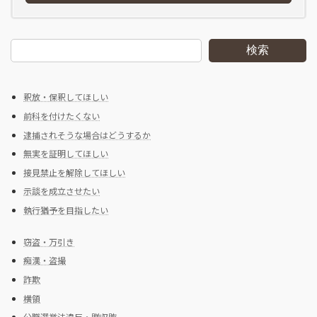
検索
釈放・保釈してほしい
前科を付けたくない
逮捕されそうな場合はどうするか
無実を証明してほしい
接見禁止を解除してほしい
示談を成立させたい
執行猶予を目指したい
窃盗・万引き
痴漢・盗撮
詐欺
横領
公職選挙法違反・贈収賄