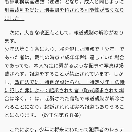
も原則検察官送致（逆送）となり，成人と同じように
刑事裁判を受け，刑事罰を科される可能性が高くなり
ました。
次に，大きな改正点として，報道規制の解除があり
ます。
少年法第６１条により，罪を犯した時点で「少年」で
あった者は，裁判の時点で成年年齢に達していた場合
であっても，本人特定に繋がるような記事や写真は掲
載されず，報道をすることが禁止されています。しか
し，
改正法では，特例が設けられ，「特定少年」の時
に犯した罪によって起訴された者（略式請求された場
合は除く。）は，起訴された段階で報道規制が解除さ
れることになり，起訴されれば実名報道もありうる
こ
とになります。（改正法第６８条）
これにより，少年に将来にわたって犯罪者のレッテ