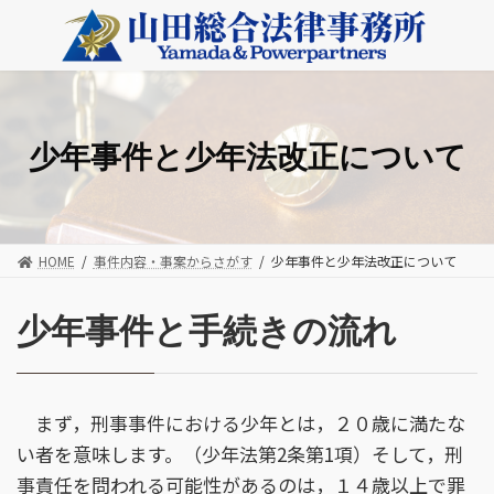
コ
ナ
ン
ビ
テ
ゲ
ン
ー
ツ
シ
へ
ョ
ス
ン
少年事件と少年法改正について
キ
に
ッ
移
プ
動
HOME
事件内容・事案からさがす
少年事件と少年法改正について
少年事件と手続きの流れ
まず，刑事事件における少年とは，２０歳に満たな
い者を意味します。（少年法第2条第1項）そして，刑
事責任を問われる可能性があるのは，１４歳以上で罪