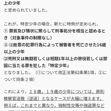
上の少年
と定められていました。
これが，特定少年の場合，新たに特例が定められ，
① 罪質及び情状に照らして刑事処分を相当と認めると
き（対象事件の制限なし）
② ⑴故意の犯罪行為によって被害者を死亡させた16歳
以上の少年
⑵死刑又は無期若しくは短期1年以上の懲役若しくは禁
固に当たる罪を犯した「特定少年」
となりました。（①について改正法第62条第1項，②に
ついて同条２項）
これにより，
１８歳，１９歳の少年については，原則
検察官送致（逆送）となるケースが大幅に増えます。
例えば，これまでと異なり，強制性交等や強盗罪など