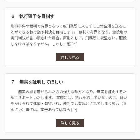
６ 執行猶予を目指す
刑事事件の裁判で有罪となっても刑務所に入らずに日常生活を送るこ
とができる執行猶予判決を目指します。 裁判で有罪となり，懲役刑の
実刑判決が言い渡された場合，原則として，刑務所に収監され，服役
しなければなりません。しかし，懲 […]
詳しく見る
７ 無実を証明してほしい
無実の罪を着せられた方の強力な味方となり，無実を証明するた
めにサポートいたします。 実際には，犯罪を犯していないのに，疑い
をかけられて逮捕・勾留され，裁判でも有罪とされてしまう冤罪（え
んざい）事件は，本来あってはなら […]
詳しく見る