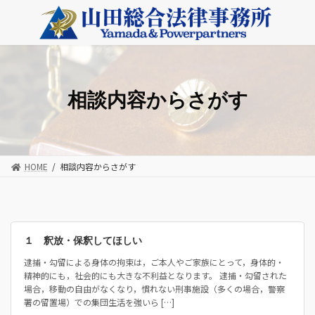
コ
ナ
ン
ビ
テ
ゲ
ン
ー
ツ
シ
へ
ョ
ス
ン
相談内容からさがす
キ
に
ッ
移
プ
動
HOME
相談内容からさがす
１ 釈放・保釈してほしい
逮捕・勾留による身体の拘束は，ご本人やご家族にとって，身体的・
精神的にも，社会的にも大きな不利益となります。 逮捕・勾留された
場合，移動の自由がなくなり，慣れない刑事施設（多くの場合，警察
署の留置場）での集団生活を強いら […]