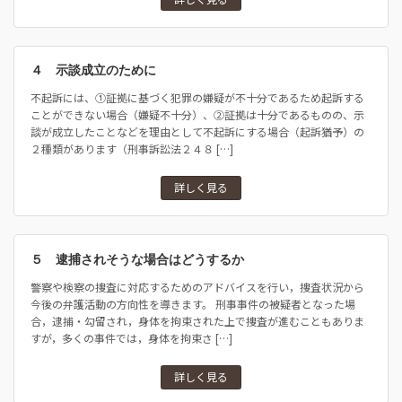
４ 示談成立のために
不起訴には、①証拠に基づく犯罪の嫌疑が不十分であるため起訴する
ことができない場合（嫌疑不十分）、②証拠は十分であるものの、示
談が成立したことなどを理由として不起訴にする場合（起訴猶予）の
２種類があります（刑事訴訟法２４８ […]
詳しく見る
５ 逮捕されそうな場合はどうするか
警察や検察の捜査に対応するためのアドバイスを行い，捜査状況から
今後の弁護活動の方向性を導きます。 刑事事件の被疑者となった場
合，逮捕・勾留され，身体を拘束された上で捜査が進むこともありま
すが，多くの事件では，身体を拘束さ […]
詳しく見る