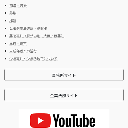
痴漢・盗撮
詐欺
横領
公職選挙法違反・贈収賄
薬物事件（覚せい剤・大麻・麻薬）
暴行・傷害
未成年者との淫行
少年事件と少年法改正について
事務所サイト
企業法務サイト